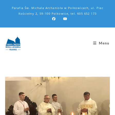
Parafia Św. Michała Archanioła w Polkowicach, ul. Plac
Kościelny 2, 59-100 Polkowice, tel. 605 652 173
Menu