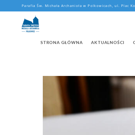
Parafia Św. Michała Archanioła w Polkowicach, ul. Plac Ko
STRONA GŁÓWNA
AKTUALNOŚCI