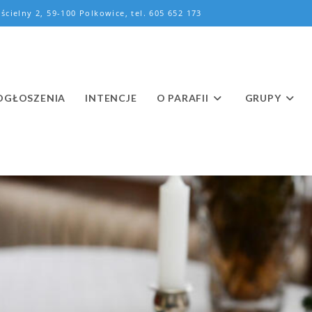
ścielny 2, 59-100 Polkowice, tel. 605 652 173
OGŁOSZENIA
INTENCJE
O PARAFII
GRUPY