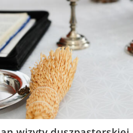
lan wizyty duszpasterskiej 