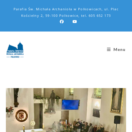
Parafia Św. Michała Archanioła w Polkowicach, ul. Plac
Kościelny 2, 59-100 Polkowice, tel. 605 652 173
Menu