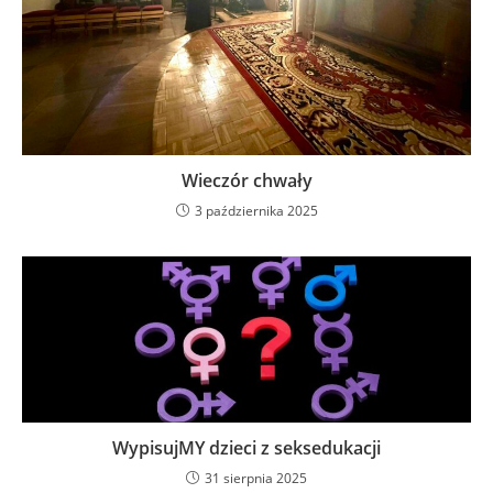
Wieczór chwały
3 października 2025
WypisujMY dzieci z seksedukacji
31 sierpnia 2025