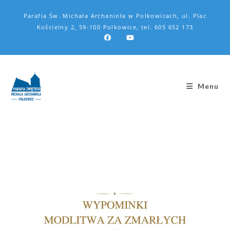
Parafia Św. Michała Archanioła w Polkowicach, ul. Plac
Kościelny 2, 59-100 Polkowice, tel. 605 652 173
Menu