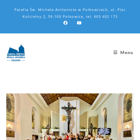
Parafia Św. Michała Archanioła w Polkowicach, ul. Plac
Kościelny 2, 59-100 Polkowice, tel. 605 652 173
Menu