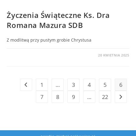
BEZ KATEGORII
Życzenia Świąteczne Ks. Dra
Romana Mazura SDB
Z modlitwą przy pustym grobie Chrystusa
0 KOMENTARZY
20 KWIETNIA 2025
1
…
3
4
5
6
7
8
9
…
22