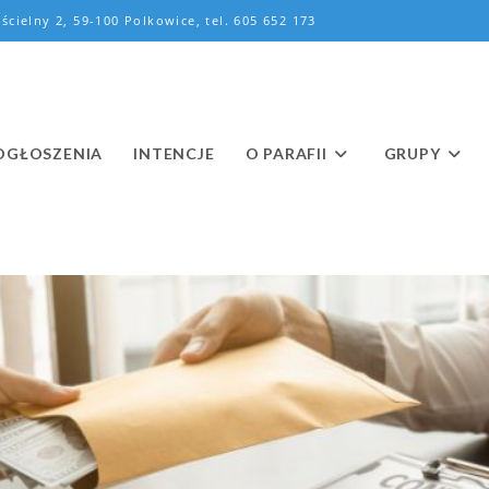
ścielny 2, 59-100 Polkowice, tel. 605 652 173
OGŁOSZENIA
INTENCJE
O PARAFII
GRUPY