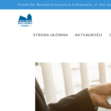
Parafia Św. Michała Archanioła w Polkowicach, ul. Plac Ko
STRONA GŁÓWNA
AKTUALNOŚCI