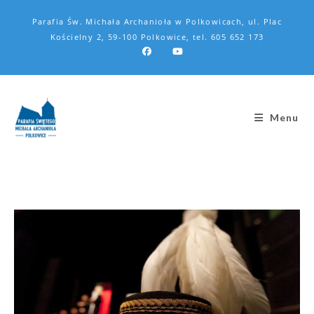
Parafia Św. Michała Archanioła w Polkowicach, ul. Plac
Kościelny 2, 59-100 Polkowice, tel. 605 652 173
Menu